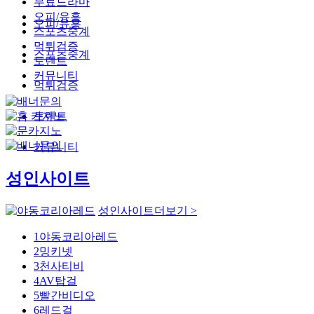
무료드라마
오피/유흥
오피/유흥
스포츠중계
먹튀검증
스포츠중계
토렌트
커뮤니티
먹튀검증
토렌트
커뮤니티
성인사이트
성인사이트
더보기 >
1
야동코리아레드
2
밍키넷
3
천사티비
4
AV탑걸
5
빨간비디오
6
레드걸