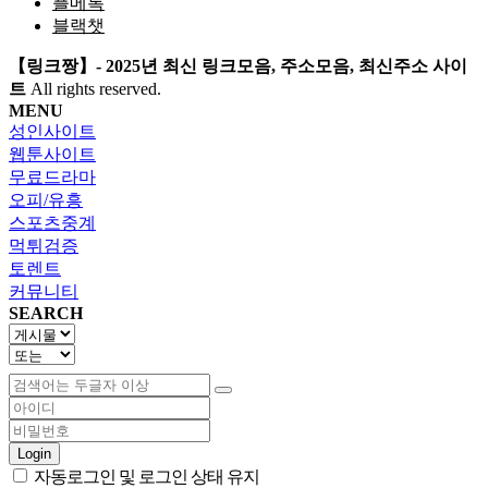
플메톡
블랙챗
【링크짱】- 2025년 최신 링크모음, 주소모음, 최신주소 사이
트
All rights reserved.
MENU
성인사이트
웹툰사이트
무료드라마
오피/유흥
스포츠중계
먹튀검증
토렌트
커뮤니티
SEARCH
Login
자동로그인 및 로그인 상태 유지