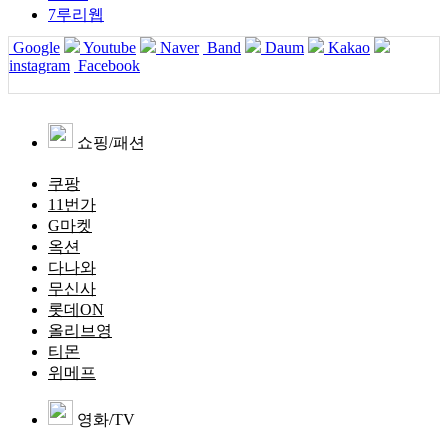
7
루리웹
Google
Youtube
Naver
Band
Daum
Kakao
instagram
Facebook
쇼핑/패션
쿠팡
11번가
G마켓
옥션
다나와
무신사
롯데ON
올리브영
티몬
위메프
영화/TV