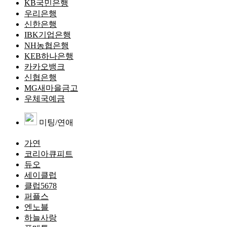
KB국민은행
우리은행
신한은행
IBK기업은행
NH농협은행
KEB하나은행
카카오뱅크
신협은행
MG새마을금고
우체국예금
미팅/연애
가연
코리아큐피트
듀오
세이클럽
클럽5678
퍼플스
엔노블
하늘사랑