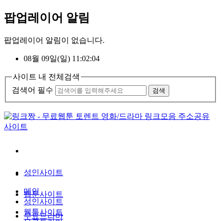
팝업레이어 알림
팝업레이어 알림이 없습니다.
08월 09일(일)
11:02:05
사이트 내 전체검색
검색어 필수
검색
성인사이트
메인
웹툰사이트
성인사이트
웹툰사이트
무료드라마