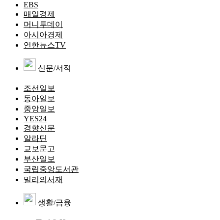
EBS
매일경제
머니투데이
아시아경제
연한뉴스TV
신문/서적
조선일보
동아일보
중앙일보
YES24
경향신문
알라딘
교보문고
부산일보
국립중앙도서관
밀리의서재
생활/금융