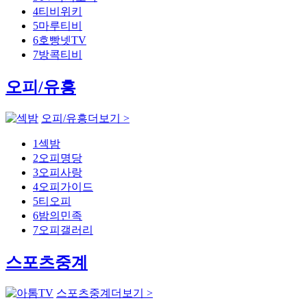
4
티비위키
5
마루티비
6
호빵넷TV
7
방콕티비
오피/유흥
오피/유흥
더보기 >
1
섹밤
2
오피명당
3
오피사랑
4
오피가이드
5
티오피
6
밤의민족
7
오피갤러리
스포츠중계
스포츠중계
더보기 >