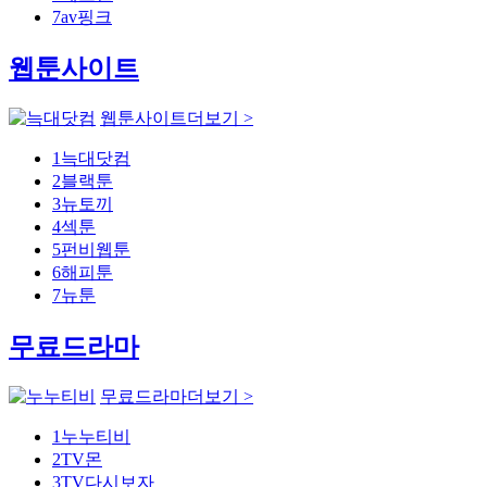
7
av핑크
웹툰사이트
웹툰사이트
더보기 >
1
늑대닷컴
2
블랙툰
3
뉴토끼
4
섹툰
5
펀비웹툰
6
해피툰
7
뉴툰
무료드라마
무료드라마
더보기 >
1
누누티비
2
TV몬
3
TV다시보자