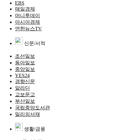
EBS
매일경제
머니투데이
아시아경제
연한뉴스TV
신문/서적
조선일보
동아일보
중앙일보
YES24
경향신문
알라딘
교보문고
부산일보
국립중앙도서관
밀리의서재
생활/금융