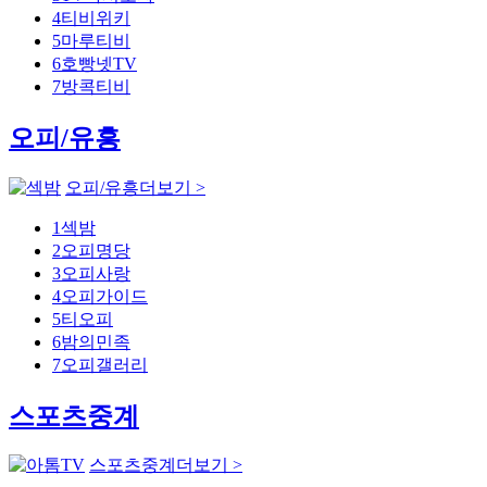
4
티비위키
5
마루티비
6
호빵넷TV
7
방콕티비
오피/유흥
오피/유흥
더보기 >
1
섹밤
2
오피명당
3
오피사랑
4
오피가이드
5
티오피
6
밤의민족
7
오피갤러리
스포츠중계
스포츠중계
더보기 >