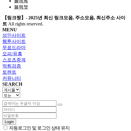
플메톡
블랙챗
【링크짱】- 2025년 최신 링크모음, 주소모음, 최신주소 사이
트
All rights reserved.
MENU
성인사이트
웹툰사이트
무료드라마
오피/유흥
스포츠중계
먹튀검증
토렌트
커뮤니티
SEARCH
Login
자동로그인 및 로그인 상태 유지