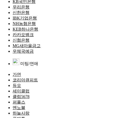
KB국민은행
우리은행
신한은행
IBK기업은행
NH농협은행
KEB하나은행
카카오뱅크
신협은행
MG새마을금고
우체국예금
미팅/연애
가연
코리아큐피트
듀오
세이클럽
클럽5678
퍼플스
엔노블
하늘사랑