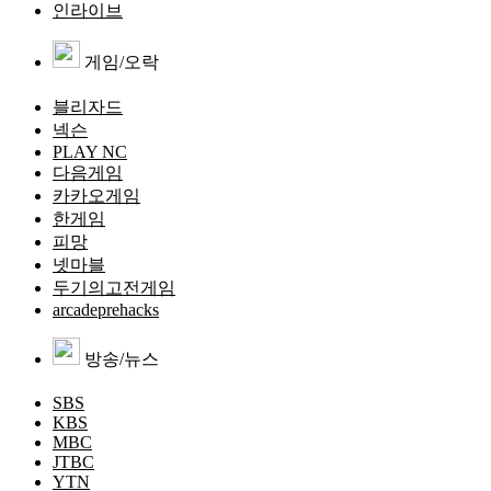
인라이브
게임/오락
블리자드
넥슨
PLAY NC
다음게임
카카오게임
한게임
피망
넷마블
두기의고전게임
arcadeprehacks
방송/뉴스
SBS
KBS
MBC
JTBC
YTN