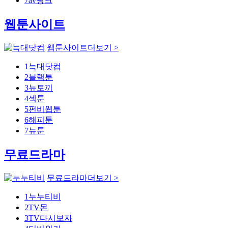
7
av핑크
웹툰사이트
웹툰사이트
더보기 >
1
늑대닷컴
2
블랙툰
3
뉴토끼
4
섹툰
5
펀비웹툰
6
해피툰
7
뉴툰
무료드라마
무료드라마
더보기 >
1
누누티비
2
TV몬
3
TV다시보자