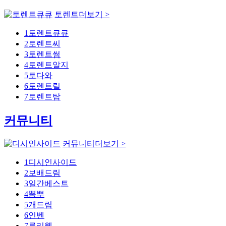
토렌트
더보기 >
1
토렌트큐큐
2
토렌트씨
3
토렌트썸
4
토렌트알지
5
토다와
6
토렌트릴
7
토렌트탑
커뮤니티
커뮤니티
더보기 >
1
디시인사이드
2
보배드림
3
일간베스트
4
뽐뿌
5
개드립
6
인벤
7
루리웹