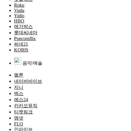
Roku
Vudu
Yidio
HBO
메가박스
롯데씨네마
Popcornflix
씨네21
KOBIS
음악/예술
멜론
네이버바이브
지니
벅스
예스24
카카오뮤직
티켓링크
엠넷
FLO
인라이브