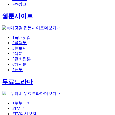
7
av핑크
웹툰사이트
웹툰사이트
더보기 >
1
늑대닷컴
2
블랙툰
3
뉴토끼
4
섹툰
5
펀비웹툰
6
해피툰
7
뉴툰
무료드라마
무료드라마
더보기 >
1
누누티비
2
TV몬
3
TV다시보자