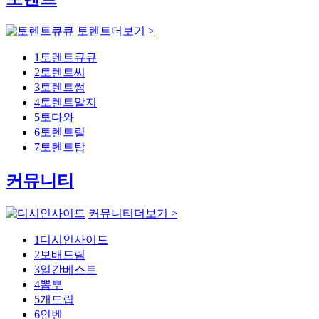
토렌트
더보기 >
1
토렌트큐큐
2
토렌트씨
3
토렌트썸
4
토렌트알지
5
토다와
6
토렌트릴
7
토렌트탑
커뮤니티
커뮤니티
더보기 >
1
디시인사이드
2
보배드림
3
일간베스트
4
뽐뿌
5
개드립
6
인벤