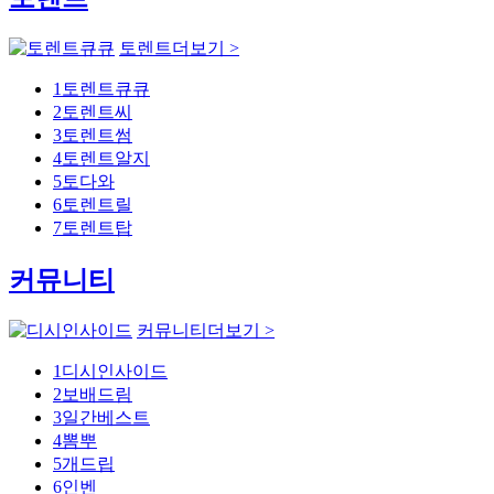
토렌트
더보기 >
1
토렌트큐큐
2
토렌트씨
3
토렌트썸
4
토렌트알지
5
토다와
6
토렌트릴
7
토렌트탑
커뮤니티
커뮤니티
더보기 >
1
디시인사이드
2
보배드림
3
일간베스트
4
뽐뿌
5
개드립
6
인벤