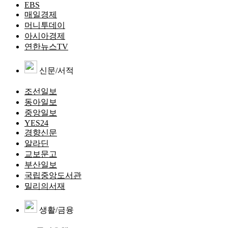
EBS
매일경제
머니투데이
아시아경제
연한뉴스TV
신문/서적
조선일보
동아일보
중앙일보
YES24
경향신문
알라딘
교보문고
부산일보
국립중앙도서관
밀리의서재
생활/금융