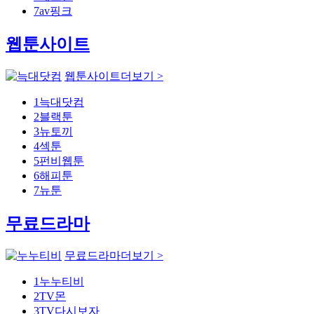
7
av핑크
웹툰사이트
웹툰사이트
더보기 >
1
늑대닷컴
2
블랙툰
3
뉴토끼
4
섹툰
5
펀비웹툰
6
해피툰
7
뉴툰
무료드라마
무료드라마
더보기 >
1
누누티비
2
TV몬
3
TV다시보자