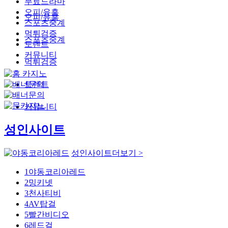
무료드라마
오피/유흥
오피/유흥
스포츠중계
먹튀검증
스포츠중계
토렌트
커뮤니티
먹튀검증
토렌트
커뮤니티
성인사이트
성인사이트
더보기 >
1
야동코리아레드
2
밍키넷
3
천사티비
4
AV탑걸
5
빨간비디오
6
레드걸