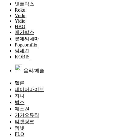
넷플릭스
Roku
Vudu
Yidio
HBO
메가박스
롯데씨네마
Popcornflix
씨네21
KOBIS
음악/예술
멜론
네이버바이브
지니
벅스
예스24
카카오뮤직
티켓링크
엠넷
FLO