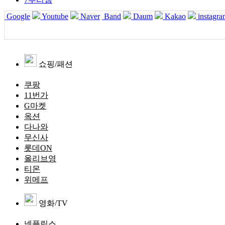
Google
Youtube
Naver
Band
Daum
Kakao
instagra
쇼핑/패션
쿠팡
11번가
G마켓
옥션
다나와
무신사
롯데ON
올리브영
티몬
위메프
영화/TV
넷플릭스