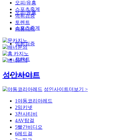
오피/유흥
스포츠중계
오피/유흥
먹튀검증
토렌트
스포츠중계
커뮤니티
먹튀검증
토렌트
성인사이트
커뮤니티
성인사이트
더보기 >
1
야동코리아레드
2
밍키넷
3
천사티비
4
AV탑걸
5
빨간비디오
6
레드걸