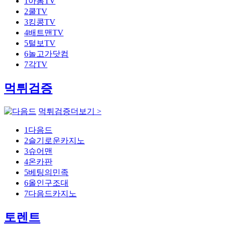
1
아톰TV
2
쿨TV
3
킹콩TV
4
배트맨TV
5
털보TV
6
놀고가닷컴
7
각TV
먹튀검증
먹튀검증
더보기 >
1
다음드
2
슬기로운카지노
3
슈어맨
4
온카판
5
베팅의민족
6
올인구조대
7
다음드카지노
토렌트