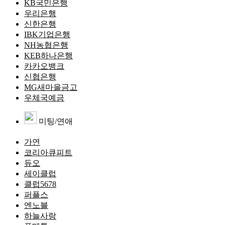
KB국민은행
우리은행
신한은행
IBK기업은행
NH농협은행
KEB하나은행
카카오뱅크
신협은행
MG새마을금고
우체국예금
미팅/연애
가연
코리아큐피트
듀오
세이클럽
클럽5678
퍼플스
엔노블
하늘사랑