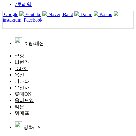
7
루리웹
Google
Youtube
Naver
Band
Daum
Kakao
instagram
Facebook
쇼핑/패션
쿠팡
11번가
G마켓
옥션
다나와
무신사
롯데ON
올리브영
티몬
위메프
영화/TV