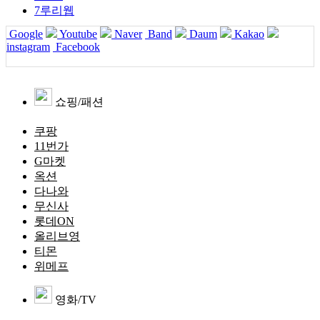
7
루리웹
Google
Youtube
Naver
Band
Daum
Kakao
instagram
Facebook
쇼핑/패션
쿠팡
11번가
G마켓
옥션
다나와
무신사
롯데ON
올리브영
티몬
위메프
영화/TV