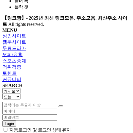
플메톡
블랙챗
【링크짱】- 2025년 최신 링크모음, 주소모음, 최신주소 사이
트
All rights reserved.
MENU
성인사이트
웹툰사이트
무료드라마
오피/유흥
스포츠중계
먹튀검증
토렌트
커뮤니티
SEARCH
Login
자동로그인 및 로그인 상태 유지