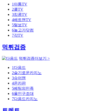
1
아톰TV
2
쿨TV
3
킹콩TV
4
배트맨TV
5
털보TV
6
놀고가닷컴
7
각TV
먹튀검증
먹튀검증
더보기 >
1
다음드
2
슬기로운카지노
3
슈어맨
4
온카판
5
베팅의민족
6
올인구조대
7
다음드카지노
토렌트