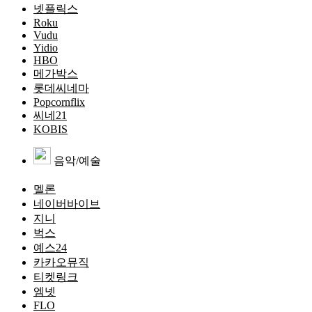
넷플릭스
Roku
Vudu
Yidio
HBO
메가박스
롯데씨네마
Popcornflix
씨네21
KOBIS
음악/예술
멜론
네이버바이브
지니
벅스
예스24
카카오뮤직
티켓링크
엠넷
FLO