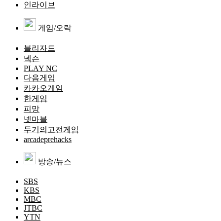
인라이브
게임/오락
블리자드
넥슨
PLAY NC
다음게임
카카오게임
한게임
피망
넷마블
두기의고전게임
arcadeprehacks
방송/뉴스
SBS
KBS
MBC
JTBC
YTN