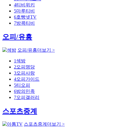
4
티비위키
5
마루티비
6
호빵넷TV
7
방콕티비
오피/유흥
오피/유흥
더보기 >
1
섹밤
2
오피명당
3
오피사랑
4
오피가이드
5
티오피
6
밤의민족
7
오피갤러리
스포츠중계
스포츠중계
더보기 >