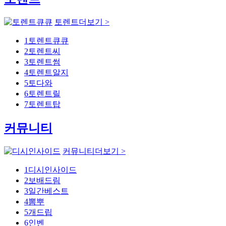
토렌트
더보기 >
1
토렌트큐큐
2
토렌트씨
3
토렌트썸
4
토렌트알지
5
토다와
6
토렌트릴
7
토렌트탑
커뮤니티
커뮤니티
더보기 >
1
디시인사이드
2
보배드림
3
일간베스트
4
뽐뿌
5
개드립
6
인벤