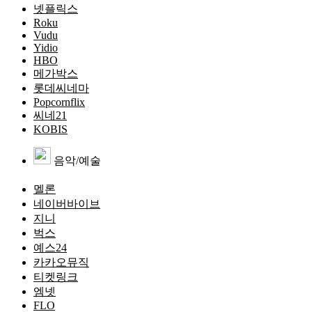
넷플릭스
Roku
Vudu
Yidio
HBO
메가박스
롯데씨네마
Popcornflix
씨네21
KOBIS
음악/예술
멜론
네이버바이브
지니
벅스
예스24
카카오뮤직
티켓링크
엠넷
FLO