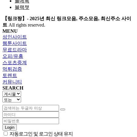
플메톡
블랙챗
【링크짱】- 2025년 최신 링크모음, 주소모음, 최신주소 사이
트
All rights reserved.
MENU
성인사이트
웹툰사이트
무료드라마
오피/유흥
스포츠중계
먹튀검증
토렌트
커뮤니티
SEARCH
Login
자동로그인 및 로그인 상태 유지