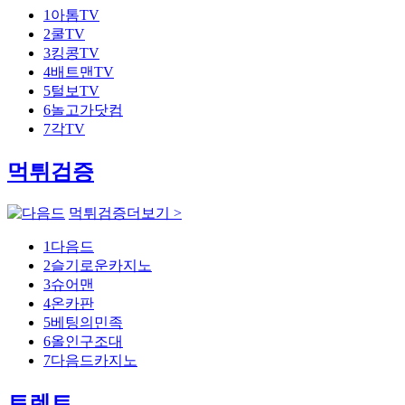
1
아톰TV
2
쿨TV
3
킹콩TV
4
배트맨TV
5
털보TV
6
놀고가닷컴
7
각TV
먹튀검증
먹튀검증
더보기 >
1
다음드
2
슬기로운카지노
3
슈어맨
4
온카판
5
베팅의민족
6
올인구조대
7
다음드카지노
토렌트