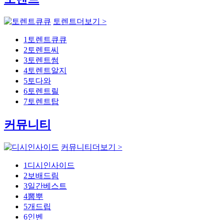
토렌트
더보기 >
1
토렌트큐큐
2
토렌트씨
3
토렌트썸
4
토렌트알지
5
토다와
6
토렌트릴
7
토렌트탑
커뮤니티
커뮤니티
더보기 >
1
디시인사이드
2
보배드림
3
일간베스트
4
뽐뿌
5
개드립
6
인벤