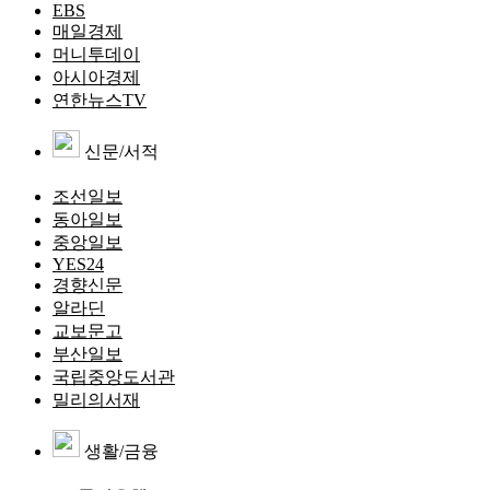
EBS
매일경제
머니투데이
아시아경제
연한뉴스TV
신문/서적
조선일보
동아일보
중앙일보
YES24
경향신문
알라딘
교보문고
부산일보
국립중앙도서관
밀리의서재
생활/금융