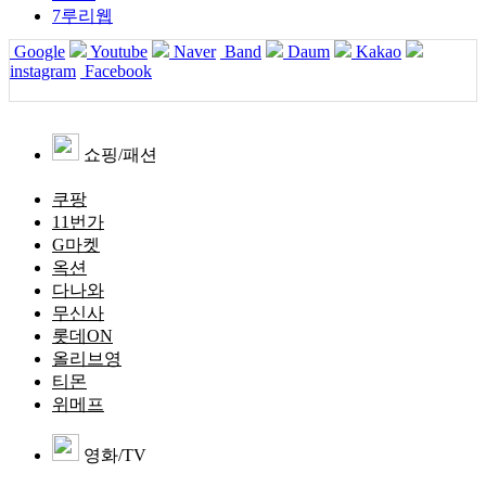
7
루리웹
Google
Youtube
Naver
Band
Daum
Kakao
instagram
Facebook
쇼핑/패션
쿠팡
11번가
G마켓
옥션
다나와
무신사
롯데ON
올리브영
티몬
위메프
영화/TV