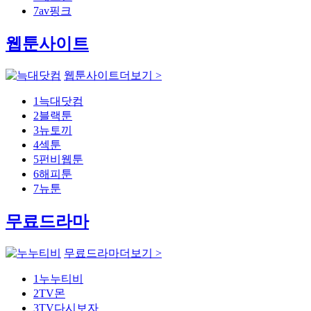
7
av핑크
웹툰사이트
웹툰사이트
더보기 >
1
늑대닷컴
2
블랙툰
3
뉴토끼
4
섹툰
5
펀비웹툰
6
해피툰
7
뉴툰
무료드라마
무료드라마
더보기 >
1
누누티비
2
TV몬
3
TV다시보자