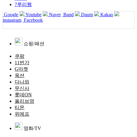
7
루리웹
Google
Youtube
Naver
Band
Daum
Kakao
instagram
Facebook
쇼핑/패션
쿠팡
11번가
G마켓
옥션
다나와
무신사
롯데ON
올리브영
티몬
위메프
영화/TV