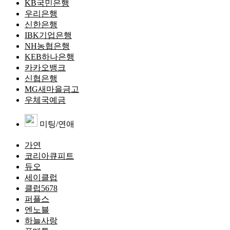
KB국민은행
우리은행
신한은행
IBK기업은행
NH농협은행
KEB하나은행
카카오뱅크
신협은행
MG새마을금고
우체국예금
미팅/연애
가연
코리아큐피트
듀오
세이클럽
클럽5678
퍼플스
엔노블
하늘사랑