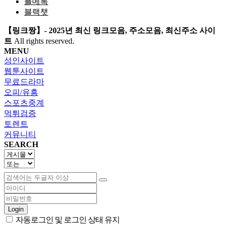
플메톡
블랙챗
【링크짱】- 2025년 최신 링크모음, 주소모음, 최신주소 사이
트
All rights reserved.
MENU
성인사이트
웹툰사이트
무료드라마
오피/유흥
스포츠중계
먹튀검증
토렌트
커뮤니티
SEARCH
Login
자동로그인 및 로그인 상태 유지