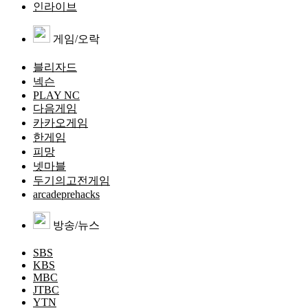
인라이브
게임/오락
블리자드
넥슨
PLAY NC
다음게임
카카오게임
한게임
피망
넷마블
두기의고전게임
arcadeprehacks
방송/뉴스
SBS
KBS
MBC
JTBC
YTN