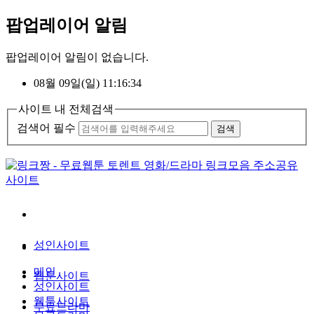
팝업레이어 알림
팝업레이어 알림이 없습니다.
08월 09일(일)
11:16:35
사이트 내 전체검색
검색어 필수
검색
성인사이트
메인
웹툰사이트
성인사이트
웹툰사이트
무료드라마