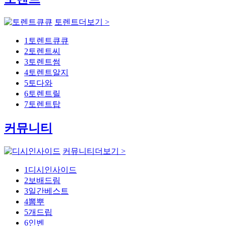
토렌트
더보기 >
1
토렌트큐큐
2
토렌트씨
3
토렌트썸
4
토렌트알지
5
토다와
6
토렌트릴
7
토렌트탑
커뮤니티
커뮤니티
더보기 >
1
디시인사이드
2
보배드림
3
일간베스트
4
뽐뿌
5
개드립
6
인벤