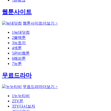
7
av핑크
웹툰사이트
웹툰사이트
더보기 >
1
늑대닷컴
2
블랙툰
3
뉴토끼
4
섹툰
5
펀비웹툰
6
해피툰
7
뉴툰
무료드라마
무료드라마
더보기 >
1
누누티비
2
TV몬
3
TV다시보자