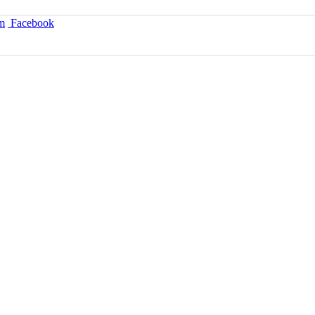
m
Facebook