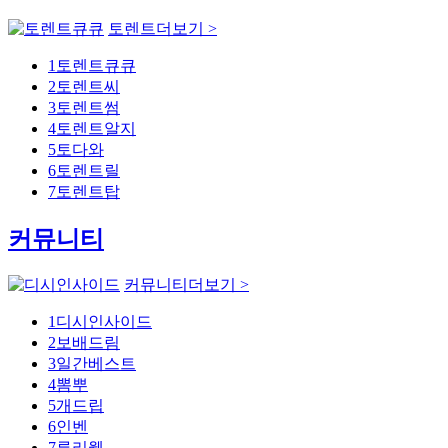
토렌트
더보기 >
1
토렌트큐큐
2
토렌트씨
3
토렌트썸
4
토렌트알지
5
토다와
6
토렌트릴
7
토렌트탑
커뮤니티
커뮤니티
더보기 >
1
디시인사이드
2
보배드림
3
일간베스트
4
뽐뿌
5
개드립
6
인벤
7
루리웹