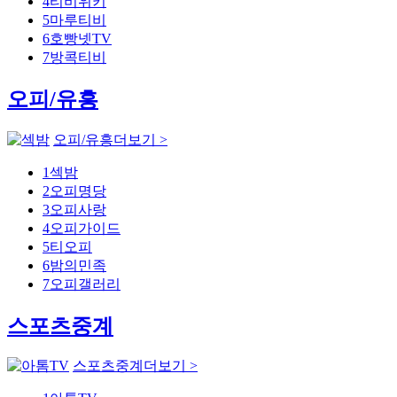
4
티비위키
5
마루티비
6
호빵넷TV
7
방콕티비
오피/유흥
오피/유흥
더보기 >
1
섹밤
2
오피명당
3
오피사랑
4
오피가이드
5
티오피
6
밤의민족
7
오피갤러리
스포츠중계
스포츠중계
더보기 >