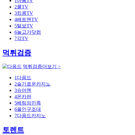
1
아톰TV
2
쿨TV
3
킹콩TV
4
배트맨TV
5
털보TV
6
놀고가닷컴
7
각TV
먹튀검증
먹튀검증
더보기 >
1
다음드
2
슬기로운카지노
3
슈어맨
4
온카판
5
베팅의민족
6
올인구조대
7
다음드카지노
토렌트