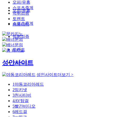
오피/유흥
스포츠중계
오피/유흥
먹튀검증
토렌트
스포츠중계
커뮤니티
먹튀검증
토렌트
성인사이트
커뮤니티
성인사이트
더보기 >
1
야동코리아레드
2
밍키넷
3
천사티비
4
AV탑걸
5
빨간비디오
6
레드걸