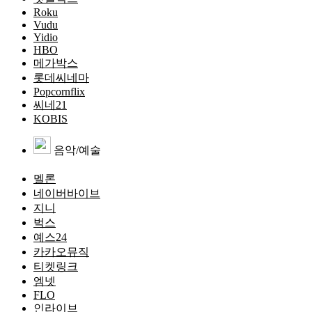
Roku
Vudu
Yidio
HBO
메가박스
롯데씨네마
Popcornflix
씨네21
KOBIS
음악/예술
멜론
네이버바이브
지니
벅스
예스24
카카오뮤직
티켓링크
엠넷
FLO
인라이브