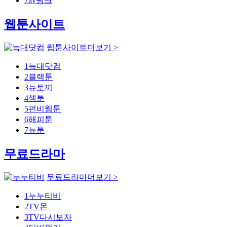
7
av핑크
웹툰사이트
웹툰사이트
더보기 >
1
늑대닷컴
2
블랙툰
3
뉴토끼
4
섹툰
5
펀비웹툰
6
해피툰
7
뉴툰
무료드라마
무료드라마
더보기 >
1
누누티비
2
TV몬
3
TV다시보자