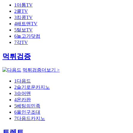
1
아톰TV
2
쿨TV
3
킹콩TV
4
배트맨TV
5
털보TV
6
놀고가닷컴
7
각TV
먹튀검증
먹튀검증
더보기 >
1
다음드
2
슬기로운카지노
3
슈어맨
4
온카판
5
베팅의민족
6
올인구조대
7
다음드카지노
토렌트