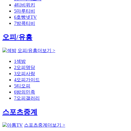
4
티비위키
5
마루티비
6
호빵넷TV
7
방콕티비
오피/유흥
오피/유흥
더보기 >
1
섹밤
2
오피명당
3
오피사랑
4
오피가이드
5
티오피
6
밤의민족
7
오피갤러리
스포츠중계
스포츠중계
더보기 >