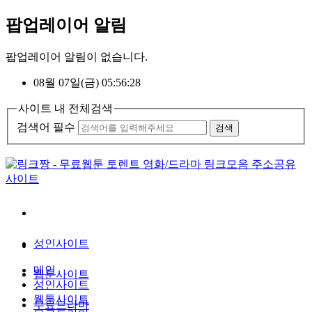
팝업레이어 알림
팝업레이어 알림이 없습니다.
08월 07일(금)
05:56:29
사이트 내 전체검색
검색어 필수
검색
성인사이트
메인
웹툰사이트
성인사이트
웹툰사이트
무료드라마