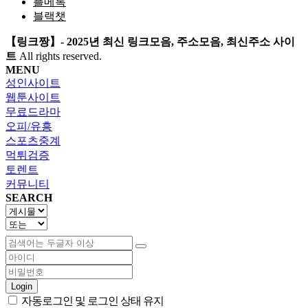
플메톡
블랙챗
【링크짱】- 2025년 최신 링크모음, 주소모음, 최신주소 사이
트
All rights reserved.
MENU
성인사이트
웹툰사이트
무료드라마
오피/유흥
스포츠중계
먹튀검증
토렌트
커뮤니티
SEARCH
Login
자동로그인 및 로그인 상태 유지