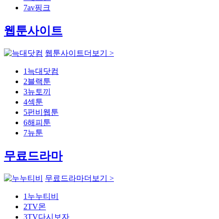
7
av핑크
웹툰사이트
웹툰사이트
더보기 >
1
늑대닷컴
2
블랙툰
3
뉴토끼
4
섹툰
5
펀비웹툰
6
해피툰
7
뉴툰
무료드라마
무료드라마
더보기 >
1
누누티비
2
TV몬
3
TV다시보자