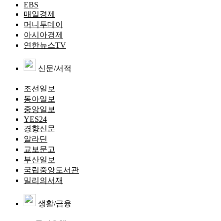
EBS
매일경제
머니투데이
아시아경제
연한뉴스TV
신문/서적
조선일보
동아일보
중앙일보
YES24
경향신문
알라딘
교보문고
부산일보
국립중앙도서관
밀리의서재
생활/금융