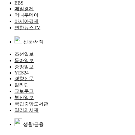
EBS
매일경제
머니투데이
아시아경제
연한뉴스TV
신문/서적
조선일보
동아일보
중앙일보
YES24
경향신문
알라딘
교보문고
부산일보
국립중앙도서관
밀리의서재
생활/금융