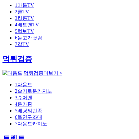
1
아톰TV
2
쿨TV
3
킹콩TV
4
배트맨TV
5
털보TV
6
놀고가닷컴
7
각TV
먹튀검증
먹튀검증
더보기 >
1
다음드
2
슬기로운카지노
3
슈어맨
4
온카판
5
베팅의민족
6
올인구조대
7
다음드카지노
토렌트