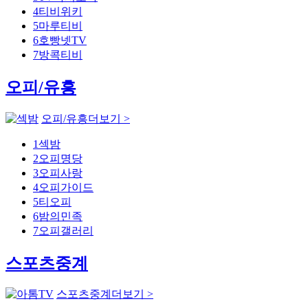
4
티비위키
5
마루티비
6
호빵넷TV
7
방콕티비
오피/유흥
오피/유흥
더보기 >
1
섹밤
2
오피명당
3
오피사랑
4
오피가이드
5
티오피
6
밤의민족
7
오피갤러리
스포츠중계
스포츠중계
더보기 >