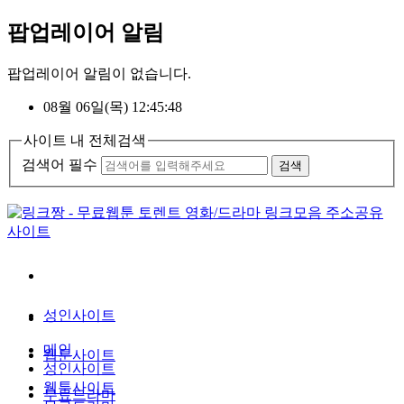
팝업레이어 알림
팝업레이어 알림이 없습니다.
08월 06일(목)
12:45:49
사이트 내 전체검색
검색어 필수
검색
성인사이트
메인
웹툰사이트
성인사이트
웹툰사이트
무료드라마