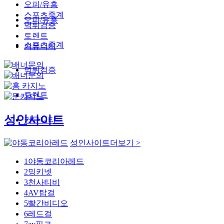
오피/유흥
스포츠중계
오피/유흥
먹튀검증
토렌트
스포츠중계
커뮤니티
먹튀검증
토렌트
성인사이트
커뮤니티
성인사이트
더보기 >
1
야동코리아레드
2
밍키넷
3
천사티비
4
AV탑걸
5
빨간비디오
6
레드걸