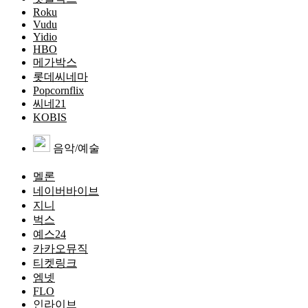
Roku
Vudu
Yidio
HBO
메가박스
롯데씨네마
Popcornflix
씨네21
KOBIS
음악/예술
멜론
네이버바이브
지니
벅스
예스24
카카오뮤직
티켓링크
엠넷
FLO
인라이브