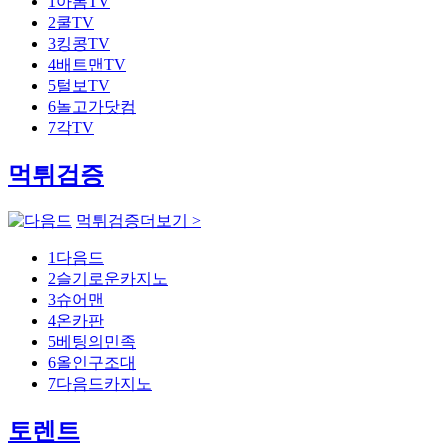
1
아톰TV
2
쿨TV
3
킹콩TV
4
배트맨TV
5
털보TV
6
놀고가닷컴
7
각TV
먹튀검증
먹튀검증
더보기 >
1
다음드
2
슬기로운카지노
3
슈어맨
4
온카판
5
베팅의민족
6
올인구조대
7
다음드카지노
토렌트