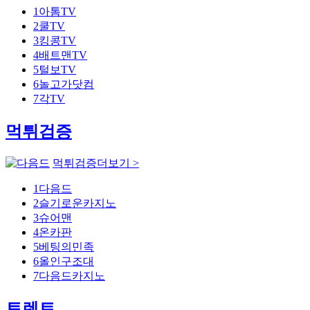
1
아톰TV
2
쿨TV
3
킹콩TV
4
배트맨TV
5
털보TV
6
놀고가닷컴
7
각TV
먹튀검증
먹튀검증
더보기 >
1
다음드
2
슬기로운카지노
3
슈어맨
4
온카판
5
베팅의민족
6
올인구조대
7
다음드카지노
토렌트