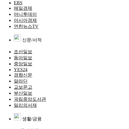
EBS
매일경제
머니투데이
아시아경제
연한뉴스TV
신문/서적
조선일보
동아일보
중앙일보
YES24
경향신문
알라딘
교보문고
부산일보
국립중앙도서관
밀리의서재
생활/금융