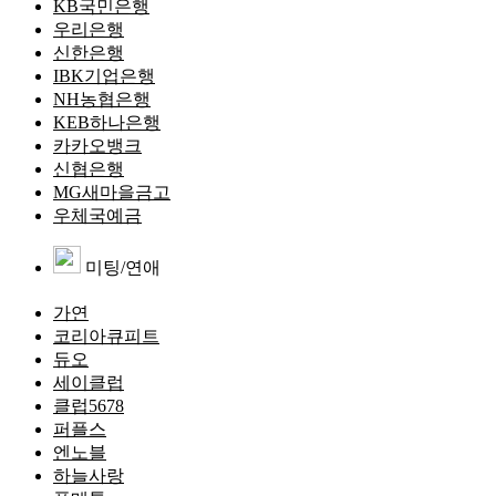
KB국민은행
우리은행
신한은행
IBK기업은행
NH농협은행
KEB하나은행
카카오뱅크
신협은행
MG새마을금고
우체국예금
미팅/연애
가연
코리아큐피트
듀오
세이클럽
클럽5678
퍼플스
엔노블
하늘사랑