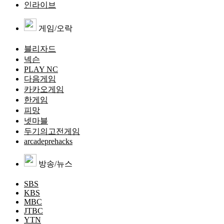
인라이브
게임/오락
블리자드
넥슨
PLAY NC
다음게임
카카오게임
한게임
피망
넷마블
두기의고전게임
arcadeprehacks
방송/뉴스
SBS
KBS
MBC
JTBC
YTN