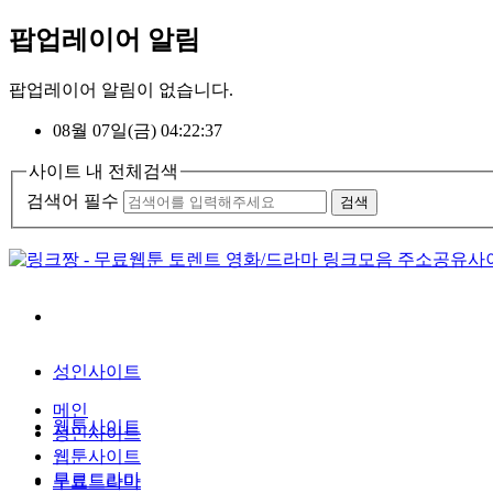
팝업레이어 알림
팝업레이어 알림이 없습니다.
08월 07일(금)
04:22:38
사이트 내 전체검색
검색어 필수
검색
성인사이트
메인
웹툰사이트
성인사이트
웹툰사이트
무료드라마
무료드라마