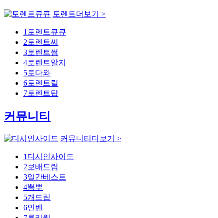
토렌트
더보기 >
1
토렌트큐큐
2
토렌트씨
3
토렌트썸
4
토렌트알지
5
토다와
6
토렌트릴
7
토렌트탑
커뮤니티
커뮤니티
더보기 >
1
디시인사이드
2
보배드림
3
일간베스트
4
뽐뿌
5
개드립
6
인벤
7
루리웹