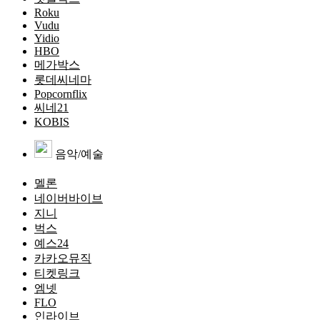
Roku
Vudu
Yidio
HBO
메가박스
롯데씨네마
Popcornflix
씨네21
KOBIS
음악/예술
멜론
네이버바이브
지니
벅스
예스24
카카오뮤직
티켓링크
엠넷
FLO
인라이브