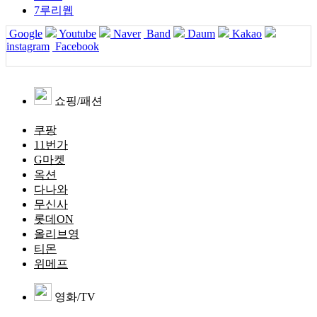
7
루리웹
Google
Youtube
Naver
Band
Daum
Kakao
instagram
Facebook
쇼핑/패션
쿠팡
11번가
G마켓
옥션
다나와
무신사
롯데ON
올리브영
티몬
위메프
영화/TV