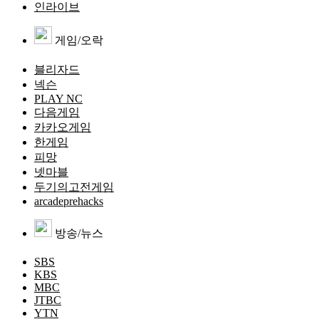
인라이브
게임/오락
블리자드
넥슨
PLAY NC
다음게임
카카오게임
한게임
피망
넷마블
두기의고전게임
arcadeprehacks
방송/뉴스
SBS
KBS
MBC
JTBC
YTN