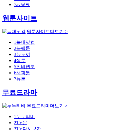
7
av핑크
웹툰사이트
웹툰사이트
더보기 >
1
늑대닷컴
2
블랙툰
3
뉴토끼
4
섹툰
5
펀비웹툰
6
해피툰
7
뉴툰
무료드라마
무료드라마
더보기 >
1
누누티비
2
TV몬
3
TV다시보자