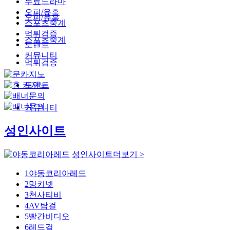
무료드라마
오피/유흥
오피/유흥
스포츠중계
먹튀검증
스포츠중계
토렌트
커뮤니티
먹튀검증
토렌트
커뮤니티
성인사이트
성인사이트
더보기 >
1
야동코리아레드
2
밍키넷
3
천사티비
4
AV탑걸
5
빨간비디오
6
레드걸