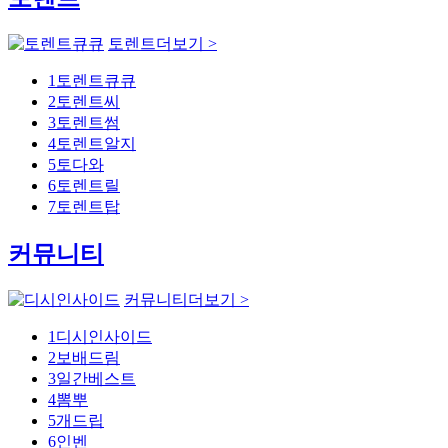
토렌트
더보기 >
1
토렌트큐큐
2
토렌트씨
3
토렌트썸
4
토렌트알지
5
토다와
6
토렌트릴
7
토렌트탑
커뮤니티
커뮤니티
더보기 >
1
디시인사이드
2
보배드림
3
일간베스트
4
뽐뿌
5
개드립
6
인벤