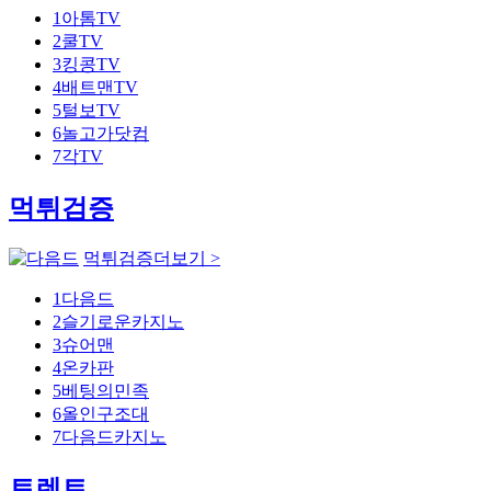
1
아톰TV
2
쿨TV
3
킹콩TV
4
배트맨TV
5
털보TV
6
놀고가닷컴
7
각TV
먹튀검증
먹튀검증
더보기 >
1
다음드
2
슬기로운카지노
3
슈어맨
4
온카판
5
베팅의민족
6
올인구조대
7
다음드카지노
토렌트