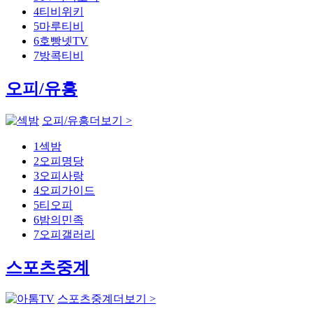
4
티비위키
5
마루티비
6
호빵넷TV
7
방콕티비
오피/유흥
오피/유흥
더보기 >
1
섹밤
2
오피명당
3
오피사랑
4
오피가이드
5
티오피
6
밤의민족
7
오피갤러리
스포츠중계
스포츠중계
더보기 >