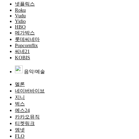
넷플릭스
Roku
Vudu
Yidio
HBO
메가박스
롯데씨네마
Popcornflix
씨네21
KOBIS
음악/예술
멜론
네이버바이브
지니
벅스
예스24
카카오뮤직
티켓링크
엠넷
FLO