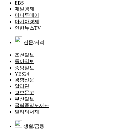
EBS
매일경제
머니투데이
아시아경제
연한뉴스TV
신문/서적
조선일보
동아일보
중앙일보
YES24
경향신문
알라딘
교보문고
부산일보
국립중앙도서관
밀리의서재
생활/금융