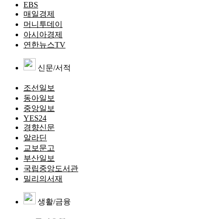
EBS
매일경제
머니투데이
아시아경제
연한뉴스TV
신문/서적
조선일보
동아일보
중앙일보
YES24
경향신문
알라딘
교보문고
부산일보
국립중앙도서관
밀리의서재
생활/금융