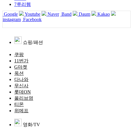
7
루리웹
Google
Youtube
Naver
Band
Daum
Kakao
instagram
Facebook
쇼핑/패션
쿠팡
11번가
G마켓
옥션
다나와
무신사
롯데ON
올리브영
티몬
위메프
영화/TV