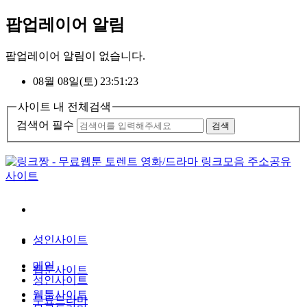
팝업레이어 알림
팝업레이어 알림이 없습니다.
08월 08일(토)
23:51:24
사이트 내 전체검색
검색어 필수
검색
성인사이트
메인
웹툰사이트
성인사이트
웹툰사이트
무료드라마