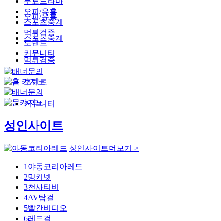
무료드라마
오피/유흥
오피/유흥
스포츠중계
먹튀검증
스포츠중계
토렌트
커뮤니티
먹튀검증
토렌트
커뮤니티
성인사이트
성인사이트
더보기 >
1
야동코리아레드
2
밍키넷
3
천사티비
4
AV탑걸
5
빨간비디오
6
레드걸