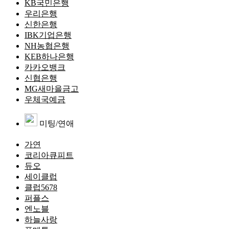
KB국민은행
우리은행
신한은행
IBK기업은행
NH농협은행
KEB하나은행
카카오뱅크
신협은행
MG새마을금고
우체국예금
미팅/연애
가연
코리아큐피트
듀오
세이클럽
클럽5678
퍼플스
엔노블
하늘사랑