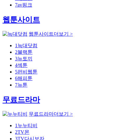
7
av핑크
웹툰사이트
웹툰사이트
더보기 >
1
늑대닷컴
2
블랙툰
3
뉴토끼
4
섹툰
5
펀비웹툰
6
해피툰
7
뉴툰
무료드라마
무료드라마
더보기 >
1
누누티비
2
TV몬
3
TV다시보자