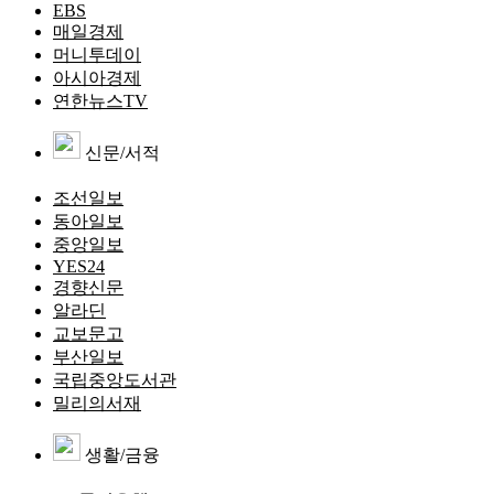
EBS
매일경제
머니투데이
아시아경제
연한뉴스TV
신문/서적
조선일보
동아일보
중앙일보
YES24
경향신문
알라딘
교보문고
부산일보
국립중앙도서관
밀리의서재
생활/금융