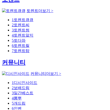
토렌트
더보기 >
1
토렌트큐큐
2
토렌트씨
3
토렌트썸
4
토렌트알지
5
토다와
6
토렌트릴
7
토렌트탑
커뮤니티
커뮤니티
더보기 >
1
디시인사이드
2
보배드림
3
일간베스트
4
뽐뿌
5
개드립
6
인벤