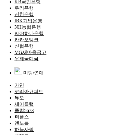
KB국민은행
우리은행
신한은행
IBK기업은행
NH농협은행
KEB하나은행
카카오뱅크
신협은행
MG새마을금고
우체국예금
미팅/연애
가연
코리아큐피트
듀오
세이클럽
클럽5678
퍼플스
엔노블
하늘사랑