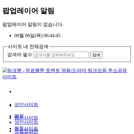
팝업레이어 알림
팝업레이어 알림이 없습니다.
08월 06일(목)
06:44:46
사이트 내 전체검색
검색어 필수
검색
성인사이트
메인
웹툰사이트
성인사이트
웹툰사이트
무료드라마