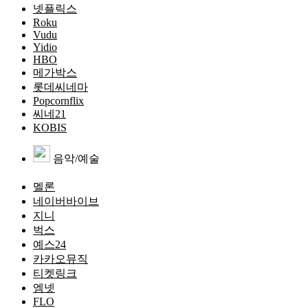
넷플릭스
Roku
Vudu
Yidio
HBO
메가박스
롯데씨네마
Popcornflix
씨네21
KOBIS
음악/예술
멜론
네이버바이브
지니
벅스
예스24
카카오뮤직
티켓링크
엠넷
FLO