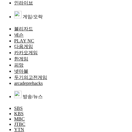
인라이브
게임/오락
블리자드
넥슨
PLAY NC
다음게임
카카오게임
한게임
피망
넷마블
두기의고전게임
arcadeprehacks
방송/뉴스
SBS
KBS
MBC
JTBC
YTN