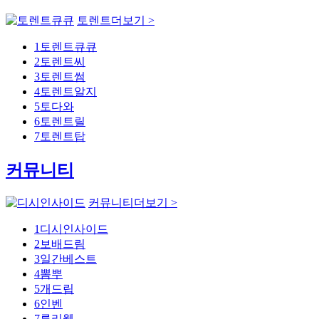
토렌트
더보기 >
1
토렌트큐큐
2
토렌트씨
3
토렌트썸
4
토렌트알지
5
토다와
6
토렌트릴
7
토렌트탑
커뮤니티
커뮤니티
더보기 >
1
디시인사이드
2
보배드림
3
일간베스트
4
뽐뿌
5
개드립
6
인벤
7
루리웹