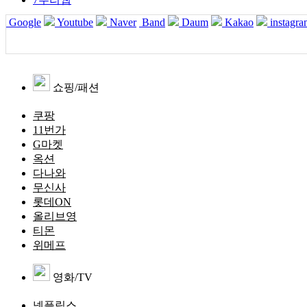
Google
Youtube
Naver
Band
Daum
Kakao
instagra
쇼핑/패션
쿠팡
11번가
G마켓
옥션
다나와
무신사
롯데ON
올리브영
티몬
위메프
영화/TV
넷플릭스