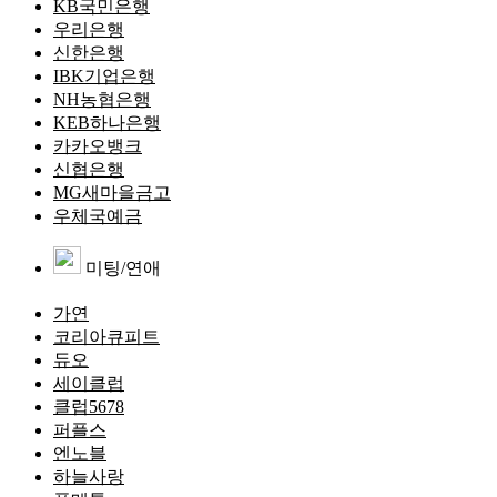
KB국민은행
우리은행
신한은행
IBK기업은행
NH농협은행
KEB하나은행
카카오뱅크
신협은행
MG새마을금고
우체국예금
미팅/연애
가연
코리아큐피트
듀오
세이클럽
클럽5678
퍼플스
엔노블
하늘사랑