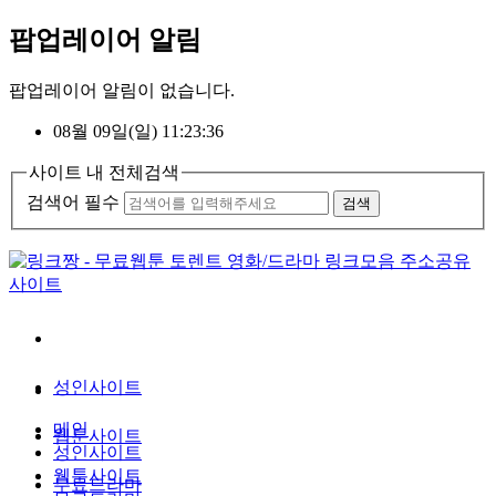
팝업레이어 알림
팝업레이어 알림이 없습니다.
08월 09일(일)
11:23:37
사이트 내 전체검색
검색어 필수
검색
성인사이트
메인
웹툰사이트
성인사이트
웹툰사이트
무료드라마