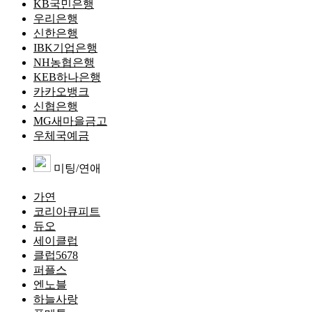
KB국민은행
우리은행
신한은행
IBK기업은행
NH농협은행
KEB하나은행
카카오뱅크
신협은행
MG새마을금고
우체국예금
미팅/연애
가연
코리아큐피트
듀오
세이클럽
클럽5678
퍼플스
엔노블
하늘사랑