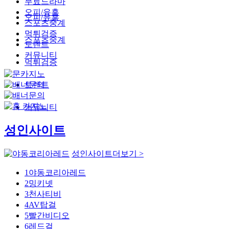
무료드라마
오피/유흥
오피/유흥
스포츠중계
먹튀검증
스포츠중계
토렌트
커뮤니티
먹튀검증
토렌트
커뮤니티
성인사이트
성인사이트
더보기 >
1
야동코리아레드
2
밍키넷
3
천사티비
4
AV탑걸
5
빨간비디오
6
레드걸