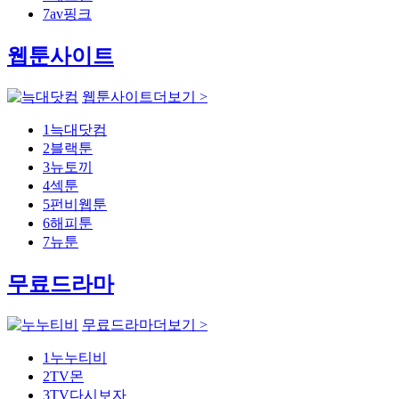
7
av핑크
웹툰사이트
웹툰사이트
더보기 >
1
늑대닷컴
2
블랙툰
3
뉴토끼
4
섹툰
5
펀비웹툰
6
해피툰
7
뉴툰
무료드라마
무료드라마
더보기 >
1
누누티비
2
TV몬
3
TV다시보자