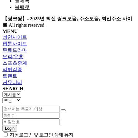
플메톡
블랙챗
【링크짱】- 2025년 최신 링크모음, 주소모음, 최신주소 사이
트
All rights reserved.
MENU
성인사이트
웹툰사이트
무료드라마
오피/유흥
스포츠중계
먹튀검증
토렌트
커뮤니티
SEARCH
Login
자동로그인 및 로그인 상태 유지