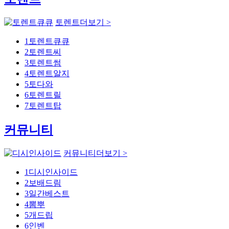
토렌트
더보기 >
1
토렌트큐큐
2
토렌트씨
3
토렌트썸
4
토렌트알지
5
토다와
6
토렌트릴
7
토렌트탑
커뮤니티
커뮤니티
더보기 >
1
디시인사이드
2
보배드림
3
일간베스트
4
뽐뿌
5
개드립
6
인벤