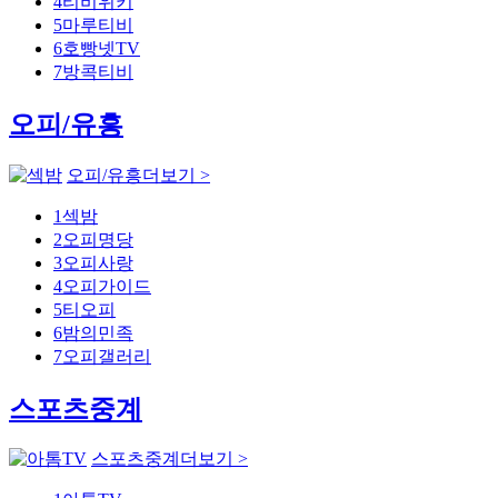
4
티비위키
5
마루티비
6
호빵넷TV
7
방콕티비
오피/유흥
오피/유흥
더보기 >
1
섹밤
2
오피명당
3
오피사랑
4
오피가이드
5
티오피
6
밤의민족
7
오피갤러리
스포츠중계
스포츠중계
더보기 >