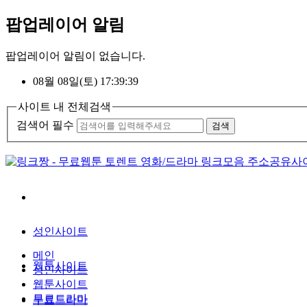
팝업레이어 알림
팝업레이어 알림이 없습니다.
08월 08일(토)
17:39:40
사이트 내 전체검색
검색어 필수
검색
성인사이트
메인
웹툰사이트
성인사이트
웹툰사이트
무료드라마
무료드라마