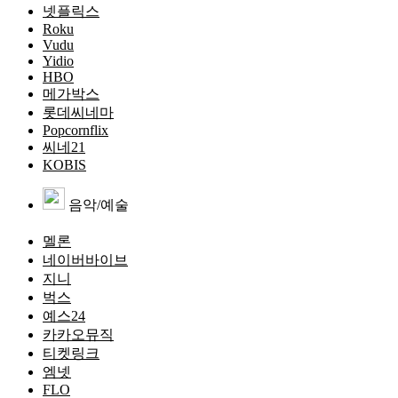
넷플릭스
Roku
Vudu
Yidio
HBO
메가박스
롯데씨네마
Popcornflix
씨네21
KOBIS
음악/예술
멜론
네이버바이브
지니
벅스
예스24
카카오뮤직
티켓링크
엠넷
FLO