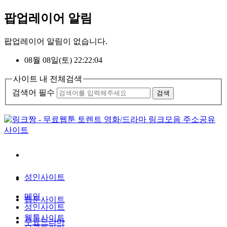
팝업레이어 알림
팝업레이어 알림이 없습니다.
08월 08일(토)
22:22:05
사이트 내 전체검색
검색어 필수
검색
성인사이트
메인
웹툰사이트
성인사이트
웹툰사이트
무료드라마