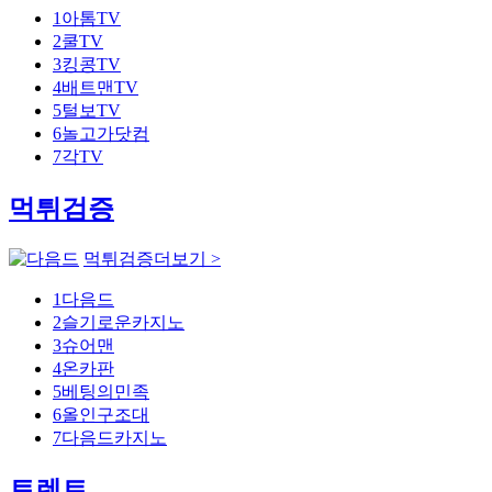
1
아톰TV
2
쿨TV
3
킹콩TV
4
배트맨TV
5
털보TV
6
놀고가닷컴
7
각TV
먹튀검증
먹튀검증
더보기 >
1
다음드
2
슬기로운카지노
3
슈어맨
4
온카판
5
베팅의민족
6
올인구조대
7
다음드카지노
토렌트