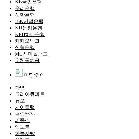
KB국민은행
우리은행
신한은행
IBK기업은행
NH농협은행
KEB하나은행
카카오뱅크
신협은행
MG새마을금고
우체국예금
미팅/연애
가연
코리아큐피트
듀오
세이클럽
클럽5678
퍼플스
엔노블
하늘사랑