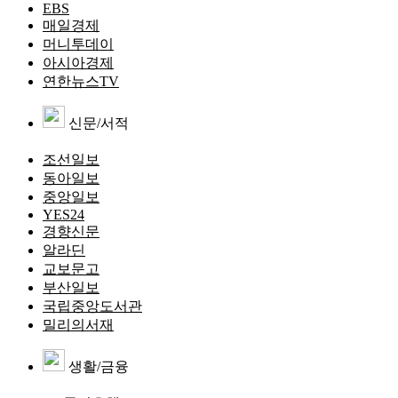
EBS
매일경제
머니투데이
아시아경제
연한뉴스TV
신문/서적
조선일보
동아일보
중앙일보
YES24
경향신문
알라딘
교보문고
부산일보
국립중앙도서관
밀리의서재
생활/금융