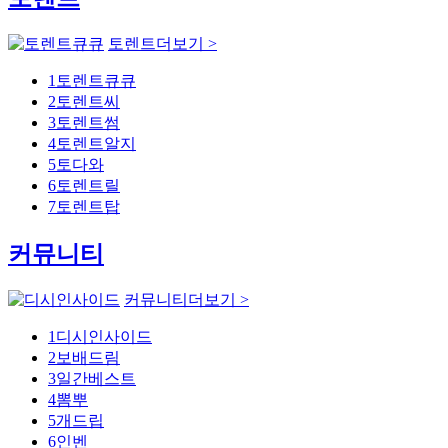
토렌트
더보기 >
1
토렌트큐큐
2
토렌트씨
3
토렌트썸
4
토렌트알지
5
토다와
6
토렌트릴
7
토렌트탑
커뮤니티
커뮤니티
더보기 >
1
디시인사이드
2
보배드림
3
일간베스트
4
뽐뿌
5
개드립
6
인벤