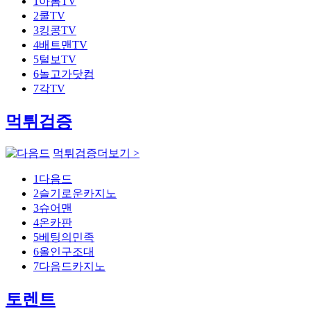
1
아톰TV
2
쿨TV
3
킹콩TV
4
배트맨TV
5
털보TV
6
놀고가닷컴
7
각TV
먹튀검증
먹튀검증
더보기 >
1
다음드
2
슬기로운카지노
3
슈어맨
4
온카판
5
베팅의민족
6
올인구조대
7
다음드카지노
토렌트