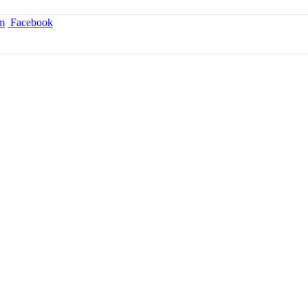
m
Facebook