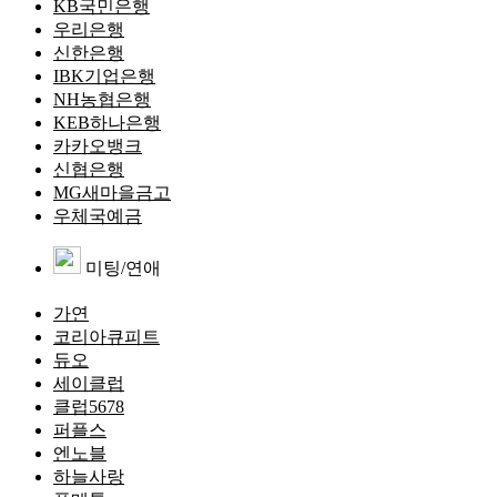
KB국민은행
우리은행
신한은행
IBK기업은행
NH농협은행
KEB하나은행
카카오뱅크
신협은행
MG새마을금고
우체국예금
미팅/연애
가연
코리아큐피트
듀오
세이클럽
클럽5678
퍼플스
엔노블
하늘사랑