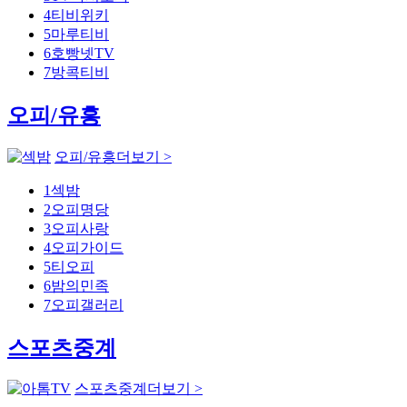
4
티비위키
5
마루티비
6
호빵넷TV
7
방콕티비
오피/유흥
오피/유흥
더보기 >
1
섹밤
2
오피명당
3
오피사랑
4
오피가이드
5
티오피
6
밤의민족
7
오피갤러리
스포츠중계
스포츠중계
더보기 >