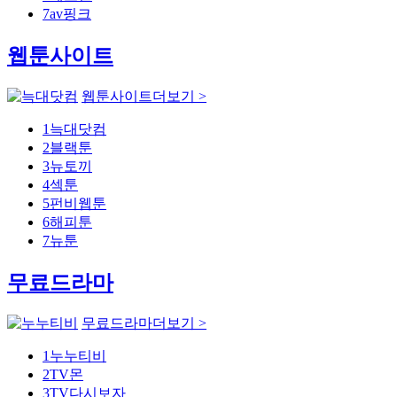
7
av핑크
웹툰사이트
웹툰사이트
더보기 >
1
늑대닷컴
2
블랙툰
3
뉴토끼
4
섹툰
5
펀비웹툰
6
해피툰
7
뉴툰
무료드라마
무료드라마
더보기 >
1
누누티비
2
TV몬
3
TV다시보자