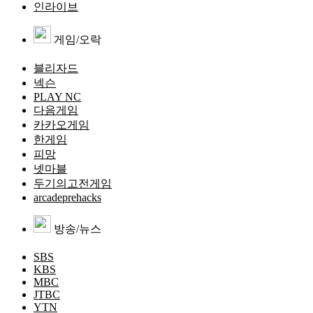
인라이브
게임/오락
블리자드
넥슨
PLAY NC
다음게임
카카오게임
한게임
피망
넷마블
두기의고전게임
arcadeprehacks
방송/뉴스
SBS
KBS
MBC
JTBC
YTN