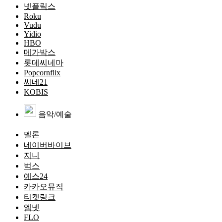
넷플릭스
Roku
Vudu
Yidio
HBO
메가박스
롯데씨네마
Popcornflix
씨네21
KOBIS
음악/예술
멜론
네이버바이브
지니
벅스
예스24
카카오뮤직
티켓링크
엠넷
FLO