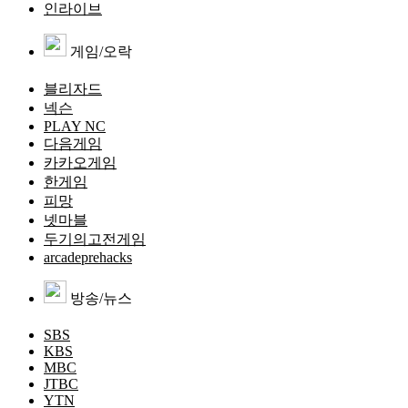
인라이브
게임/오락
블리자드
넥슨
PLAY NC
다음게임
카카오게임
한게임
피망
넷마블
두기의고전게임
arcadeprehacks
방송/뉴스
SBS
KBS
MBC
JTBC
YTN