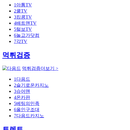
1
아톰TV
2
쿨TV
3
킹콩TV
4
배트맨TV
5
털보TV
6
놀고가닷컴
7
각TV
먹튀검증
먹튀검증
더보기 >
1
다음드
2
슬기로운카지노
3
슈어맨
4
온카판
5
베팅의민족
6
올인구조대
7
다음드카지노
토렌트