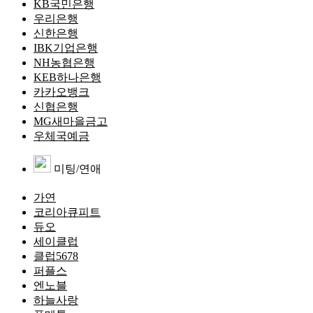
KB국민은행
우리은행
신한은행
IBK기업은행
NH농협은행
KEB하나은행
카카오뱅크
신협은행
MG새마을금고
우체국예금
미팅/연애
가연
코리아큐피트
듀오
세이클럽
클럽5678
퍼플스
엔노블
하늘사랑