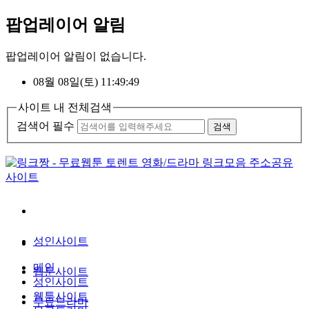
팝업레이어 알림
팝업레이어 알림이 없습니다.
08월 08일(토)
11:49:50
사이트 내 전체검색
검색어 필수
검색
성인사이트
메인
웹툰사이트
성인사이트
웹툰사이트
무료드라마