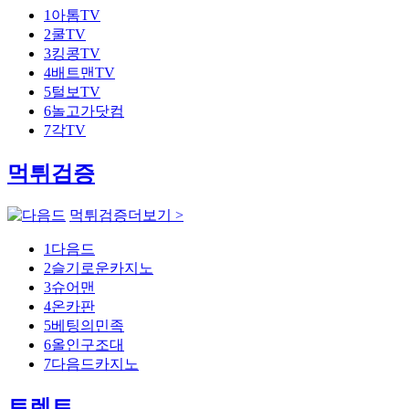
1
아톰TV
2
쿨TV
3
킹콩TV
4
배트맨TV
5
털보TV
6
놀고가닷컴
7
각TV
먹튀검증
먹튀검증
더보기 >
1
다음드
2
슬기로운카지노
3
슈어맨
4
온카판
5
베팅의민족
6
올인구조대
7
다음드카지노
토렌트