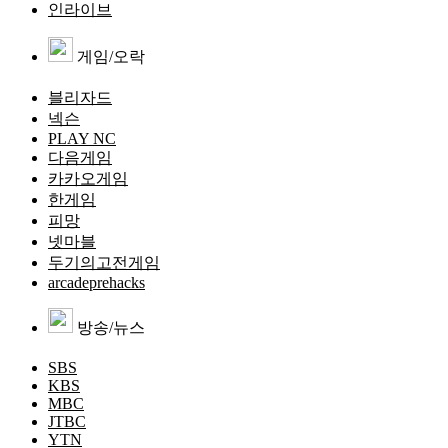
인라이브
게임/오락
블리자드
넥슨
PLAY NC
다음게임
카카오게임
한게임
피망
넷마블
두기의고전게임
arcadeprehacks
방송/뉴스
SBS
KBS
MBC
JTBC
YTN