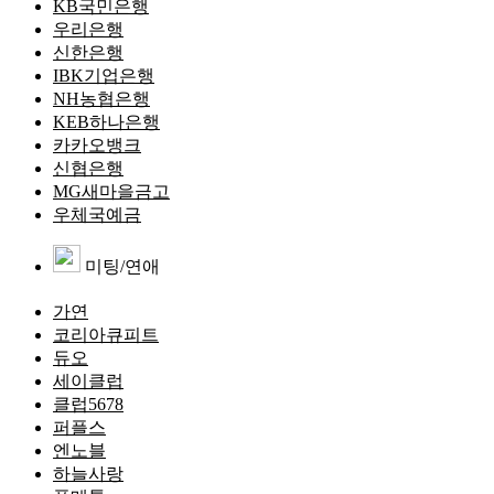
KB국민은행
우리은행
신한은행
IBK기업은행
NH농협은행
KEB하나은행
카카오뱅크
신협은행
MG새마을금고
우체국예금
미팅/연애
가연
코리아큐피트
듀오
세이클럽
클럽5678
퍼플스
엔노블
하늘사랑