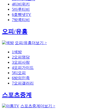
4
티비위키
5
마루티비
6
호빵넷TV
7
방콕티비
오피/유흥
오피/유흥
더보기 >
1
섹밤
2
오피명당
3
오피사랑
4
오피가이드
5
티오피
6
밤의민족
7
오피갤러리
스포츠중계
스포츠중계
더보기 >