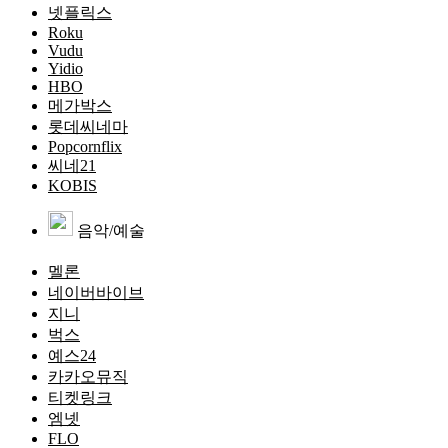
넷플릭스
Roku
Vudu
Yidio
HBO
메가박스
롯데씨네마
Popcornflix
씨네21
KOBIS
음악/예술
멜론
네이버바이브
지니
벅스
예스24
카카오뮤직
티켓링크
엠넷
FLO