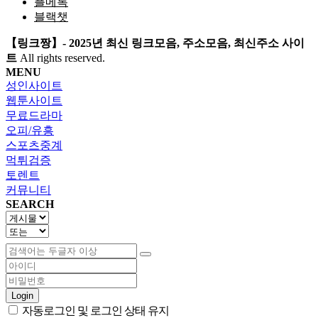
플메톡
블랙챗
【링크짱】- 2025년 최신 링크모음, 주소모음, 최신주소 사이
트
All rights reserved.
MENU
성인사이트
웹툰사이트
무료드라마
오피/유흥
스포츠중계
먹튀검증
토렌트
커뮤니티
SEARCH
Login
자동로그인 및 로그인 상태 유지