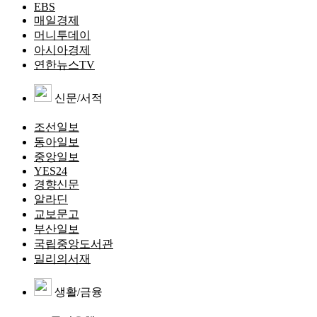
EBS
매일경제
머니투데이
아시아경제
연한뉴스TV
신문/서적
조선일보
동아일보
중앙일보
YES24
경향신문
알라딘
교보문고
부산일보
국립중앙도서관
밀리의서재
생활/금융