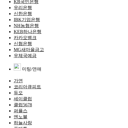
KB국민은행
우리은행
신한은행
IBK기업은행
NH농협은행
KEB하나은행
카카오뱅크
신협은행
MG새마을금고
우체국예금
미팅/연애
가연
코리아큐피트
듀오
세이클럽
클럽5678
퍼플스
엔노블
하늘사랑