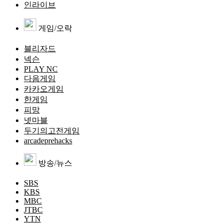
인라이브
게임/오락
블리자드
넥슨
PLAY NC
다음게임
카카오게임
한게임
피망
넷마블
두기의고전게임
arcadeprehacks
방송/뉴스
SBS
KBS
MBC
JTBC
YTN