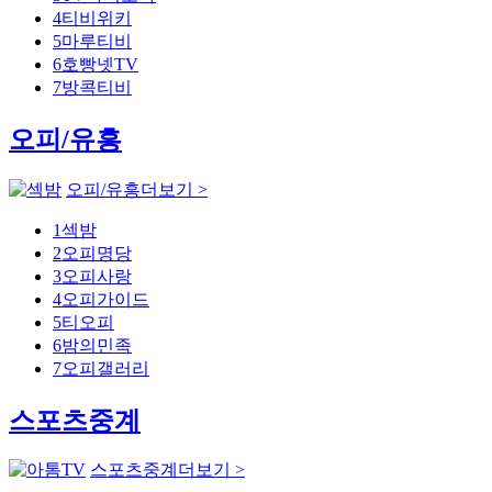
4
티비위키
5
마루티비
6
호빵넷TV
7
방콕티비
오피/유흥
오피/유흥
더보기 >
1
섹밤
2
오피명당
3
오피사랑
4
오피가이드
5
티오피
6
밤의민족
7
오피갤러리
스포츠중계
스포츠중계
더보기 >