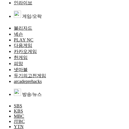
인라이브
게임/오락
블리자드
넥슨
PLAY NC
다음게임
카카오게임
한게임
피망
넷마블
두기의고전게임
arcadeprehacks
방송/뉴스
SBS
KBS
MBC
JTBC
YTN