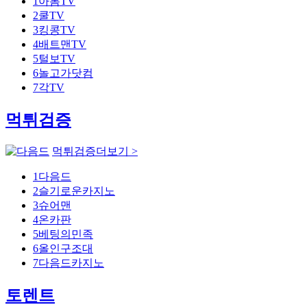
1
아톰TV
2
쿨TV
3
킹콩TV
4
배트맨TV
5
털보TV
6
놀고가닷컴
7
각TV
먹튀검증
먹튀검증
더보기 >
1
다음드
2
슬기로운카지노
3
슈어맨
4
온카판
5
베팅의민족
6
올인구조대
7
다음드카지노
토렌트