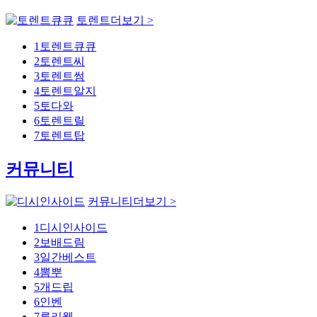
토렌트
더보기 >
1
토렌트큐큐
2
토렌트씨
3
토렌트썸
4
토렌트알지
5
토다와
6
토렌트릴
7
토렌트탑
커뮤니티
커뮤니티
더보기 >
1
디시인사이드
2
보배드림
3
일간베스트
4
뽐뿌
5
개드립
6
인벤
7
루리웹