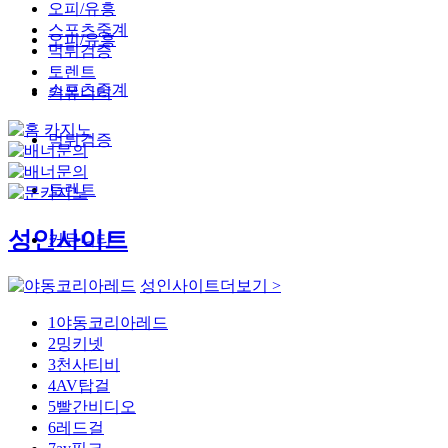
오피/유흥
스포츠중계
오피/유흥
먹튀검증
토렌트
스포츠중계
커뮤니티
먹튀검증
토렌트
성인사이트
커뮤니티
성인사이트
더보기 >
1
야동코리아레드
2
밍키넷
3
천사티비
4
AV탑걸
5
빨간비디오
6
레드걸