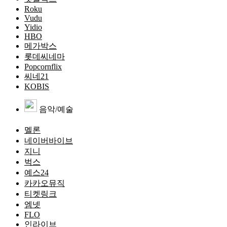
Roku
Vudu
Yidio
HBO
메가박스
롯데씨네마
Popcornflix
씨네21
KOBIS
음악/예술
멜론
네이버바이브
지니
벅스
예스24
카카오뮤직
티켓링크
엠넷
FLO
인라이브