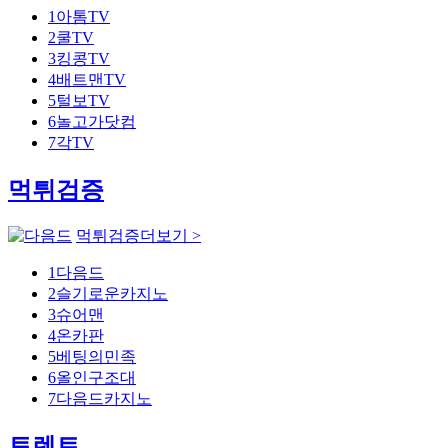
1
아톰TV
2
쿨TV
3
킹콩TV
4
배트맨TV
5
털보TV
6
놀고가닷컴
7
각TV
먹튀검증
먹튀검증
더보기 >
1
다음드
2
슬기로운카지노
3
슈어맨
4
온카판
5
베팅의민족
6
올인구조대
7
다음드카지노
토렌트