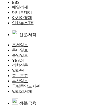
EBS
매일경제
머니투데이
아시아경제
연한뉴스TV
신문/서적
조선일보
동아일보
중앙일보
YES24
경향신문
알라딘
교보문고
부산일보
국립중앙도서관
밀리의서재
생활/금융