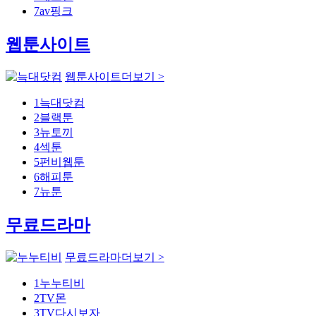
7
av핑크
웹툰사이트
웹툰사이트
더보기 >
1
늑대닷컴
2
블랙툰
3
뉴토끼
4
섹툰
5
펀비웹툰
6
해피툰
7
뉴툰
무료드라마
무료드라마
더보기 >
1
누누티비
2
TV몬
3
TV다시보자