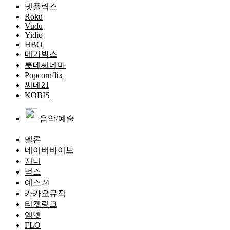
넷플릭스
Roku
Vudu
Yidio
HBO
메가박스
롯데씨네마
Popcornflix
씨네21
KOBIS
음악/예술
멜론
네이버바이브
지니
벅스
예스24
카카오뮤직
티켓링크
엠넷
FLO