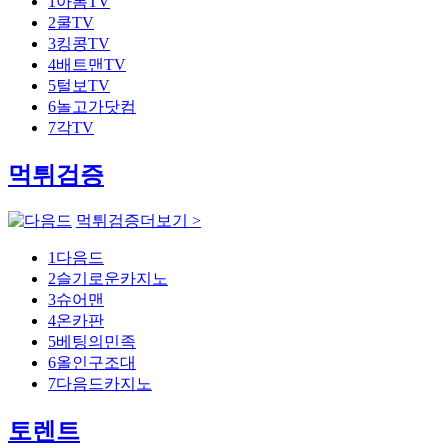
1
아톰TV
2
쿨TV
3
킹콩TV
4
배트맨TV
5
털보TV
6
놀고가닷컴
7
각TV
먹튀검증
먹튀검증
더보기 >
1
다음드
2
슬기로운카지노
3
슈어맨
4
온카판
5
베팅의민족
6
올인구조대
7
다음드카지노
토렌트