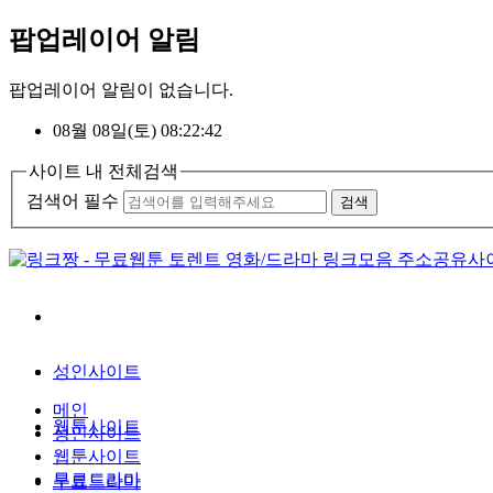
팝업레이어 알림
팝업레이어 알림이 없습니다.
08월 08일(토)
08:22:43
사이트 내 전체검색
검색어 필수
검색
성인사이트
메인
웹툰사이트
성인사이트
웹툰사이트
무료드라마
무료드라마