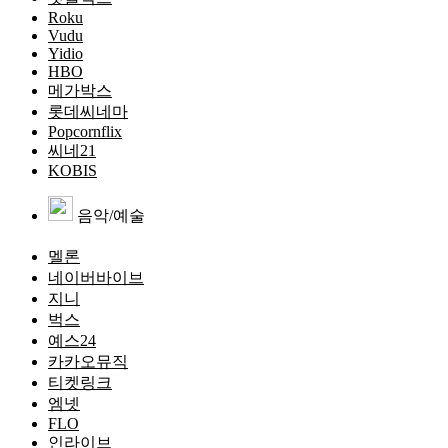
Roku
Vudu
Yidio
HBO
메가박스
롯데씨네마
Popcornflix
씨네21
KOBIS
음악/예술
멜론
네이버바이브
지니
벅스
예스24
카카오뮤직
티켓링크
엠넷
FLO
인라이브