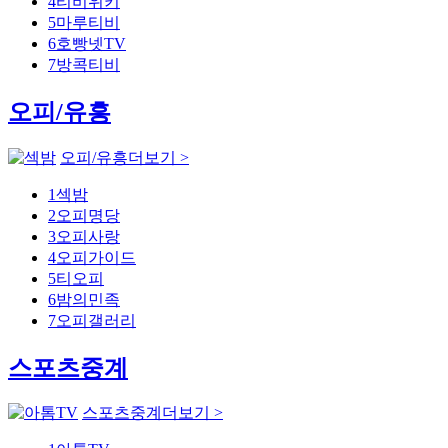
4
티비위키
5
마루티비
6
호빵넷TV
7
방콕티비
오피/유흥
오피/유흥
더보기 >
1
섹밤
2
오피명당
3
오피사랑
4
오피가이드
5
티오피
6
밤의민족
7
오피갤러리
스포츠중계
스포츠중계
더보기 >