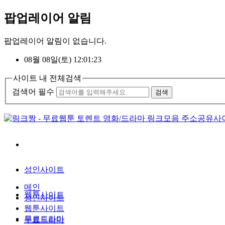
팝업레이어 알림
팝업레이어 알림이 없습니다.
08월 08일(토)
12:01:24
사이트 내 전체검색
검색어 필수
검색
성인사이트
메인
웹툰사이트
성인사이트
웹툰사이트
무료드라마
무료드라마