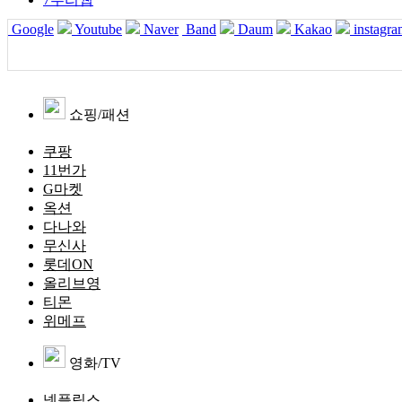
Google
Youtube
Naver
Band
Daum
Kakao
instagra
쇼핑/패션
쿠팡
11번가
G마켓
옥션
다나와
무신사
롯데ON
올리브영
티몬
위메프
영화/TV
넷플릭스