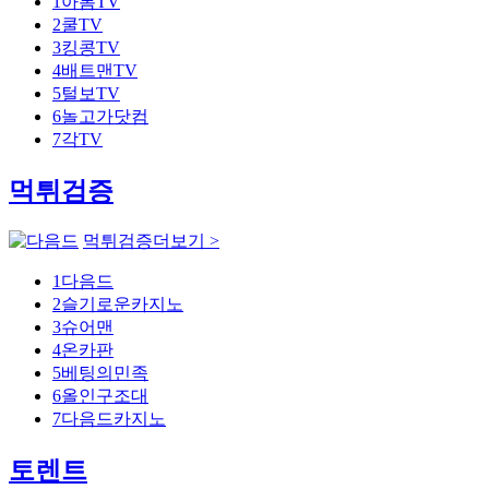
1
아톰TV
2
쿨TV
3
킹콩TV
4
배트맨TV
5
털보TV
6
놀고가닷컴
7
각TV
먹튀검증
먹튀검증
더보기 >
1
다음드
2
슬기로운카지노
3
슈어맨
4
온카판
5
베팅의민족
6
올인구조대
7
다음드카지노
토렌트