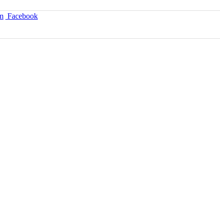
m
Facebook