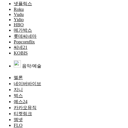
넷플릭스
Roku
Vudu
Yidio
HBO
메가박스
롯데씨네마
Popcornflix
씨네21
KOBIS
음악/예술
멜론
네이버바이브
지니
벅스
예스24
카카오뮤직
티켓링크
엠넷
FLO