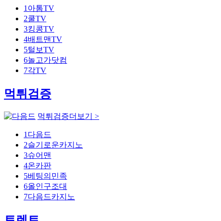
1
아톰TV
2
쿨TV
3
킹콩TV
4
배트맨TV
5
털보TV
6
놀고가닷컴
7
각TV
먹튀검증
먹튀검증
더보기 >
1
다음드
2
슬기로운카지노
3
슈어맨
4
온카판
5
베팅의민족
6
올인구조대
7
다음드카지노
토렌트