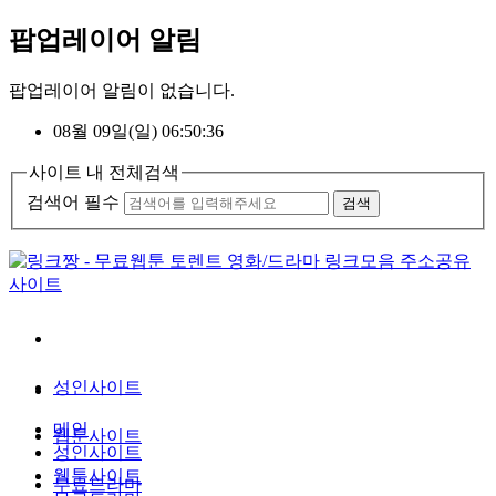
팝업레이어 알림
팝업레이어 알림이 없습니다.
08월 09일(일)
06:50:37
사이트 내 전체검색
검색어 필수
검색
성인사이트
메인
웹툰사이트
성인사이트
웹툰사이트
무료드라마