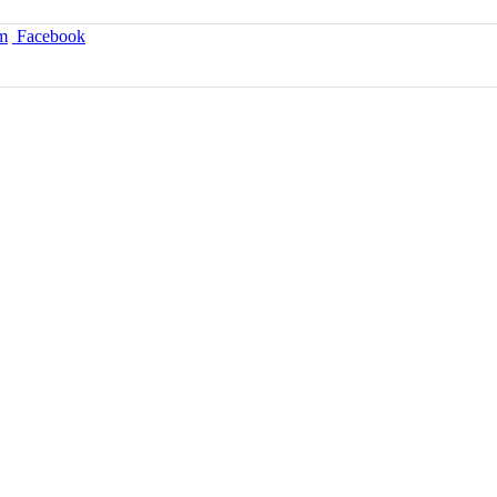
m
Facebook