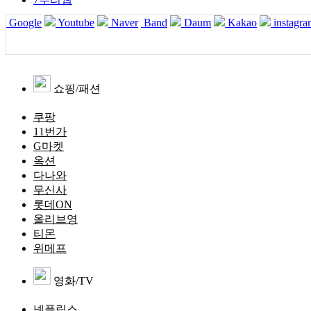
Google
Youtube
Naver
Band
Daum
Kakao
instagra
쇼핑/패션
쿠팡
11번가
G마켓
옥션
다나와
무신사
롯데ON
올리브영
티몬
위메프
영화/TV
넷플릭스