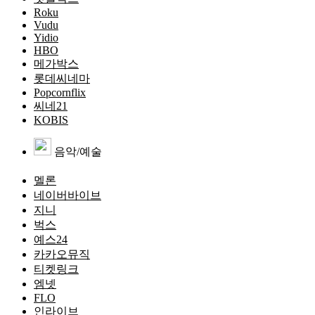
Roku
Vudu
Yidio
HBO
메가박스
롯데씨네마
Popcornflix
씨네21
KOBIS
음악/예술
멜론
네이버바이브
지니
벅스
예스24
카카오뮤직
티켓링크
엠넷
FLO
인라이브